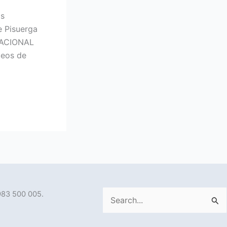
os
e Pisuerga
NACIONAL
ceos de
983 500 005.
Buscar
por: