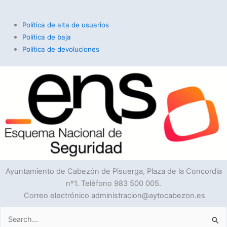
Política de alta de usuarios
Política de baja
Política de devoluciones
Ayuntamiento de Cabezón de Pisuerga, Plaza de la Concordia
nº1. Teléfono 983 500 005.
Correo electrónico administracion@aytocabezon.es
Buscar