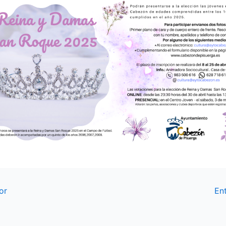
or
En