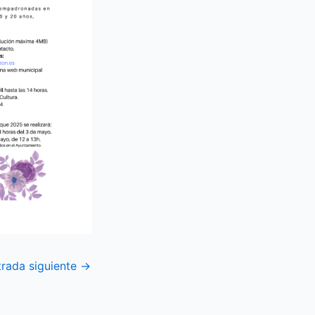
trada siguiente
→