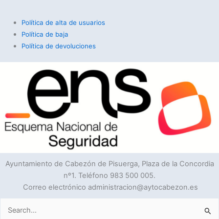
Política de alta de usuarios
Política de baja
Política de devoluciones
Ayuntamiento de Cabezón de Pisuerga, Plaza de la Concordia
nº1. Teléfono 983 500 005.
Correo electrónico administracion@aytocabezon.es
Buscar