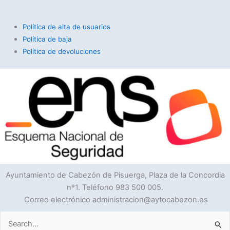
Política de alta de usuarios
Política de baja
Política de devoluciones
Ayuntamiento de Cabezón de Pisuerga, Plaza de la Concordia
nº1. Teléfono 983 500 005.
Correo electrónico administracion@aytocabezon.es
Buscar