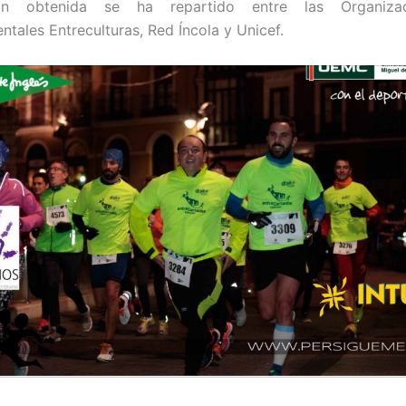
ión obtenida se ha repartido entre las Organiza
tales Entreculturas, Red Íncola y Unicef.