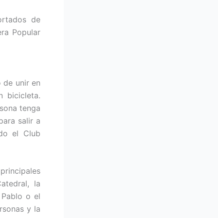
ortados de
era Popular
 de unir en
 bicicleta.
rsona tenga
ara salir a
do el Club
 principales
atedral, la
 Pablo o el
rsonas y la