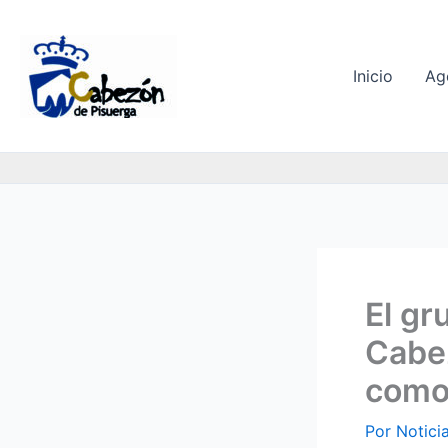
Ir
al
contenido
Inicio
Ag
El gr
Cabez
como
Por
Notici