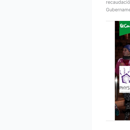
recaudac
Gubernamen