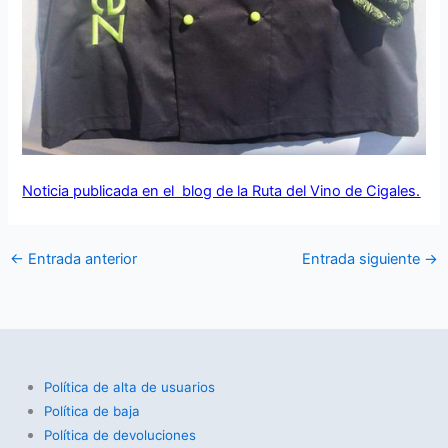
Noticia publicada en el blog de la Ruta del Vino de Cigales.
←
Entrada anterior
Entrada siguiente
→
Política de alta de usuarios
Política de baja
Política de devoluciones