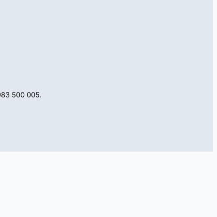
983 500 005.
de las mencionadas cookies y la aceptación de nuestra
política de cookies
,