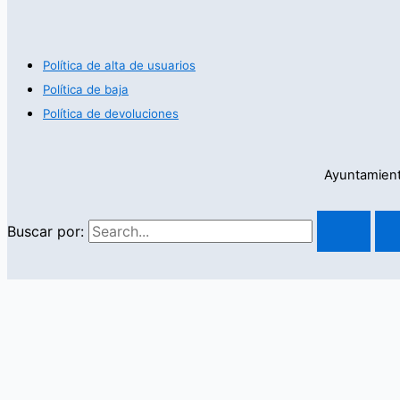
Política de alta de usuarios
Política de baja
Política de devoluciones
Ayuntamient
Buscar por:
Uso de cookies
Este sitio web utiliza cookies para que usted tenga la mejor experiencia de u
pinche el enlace para mayor información.
plugin cookies