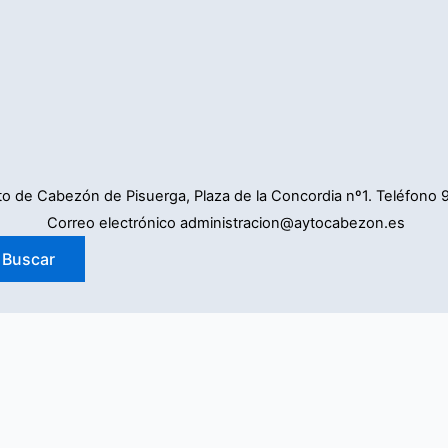
o de Cabezón de Pisuerga, Plaza de la Concordia nº1. Teléfono 
Correo electrónico administracion@aytocabezon.es
suario. Si continúa navegando está dando su consentimiento para la aceptación 