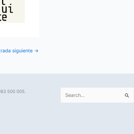
trada siguiente
→
983 500 005.
Buscar
por: