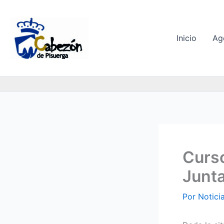
Ir
al
contenido
Inicio
Ag
Curso
Junta
Por
Notici