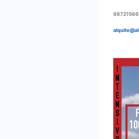
98721566
alquite@a