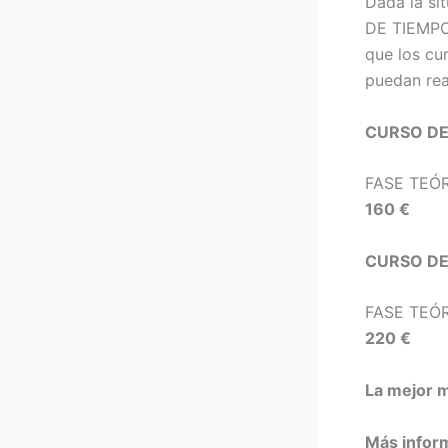
Dada la si
DE TIEMPO 
que los cu
puedan rea
CURSO DE
FASE TEÓRI
160 €
CURSO DE
FASE TEÓRI
220 €
La mejor 
Más infor