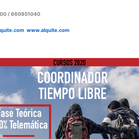
00 / 660951040
lquite.com
www.alquite.com