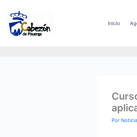
Ir
al
contenido
Inicio
Ag
Curso
aplic
Por
Notici