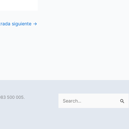
trada siguiente
→
983 500 005.
Buscar
por: