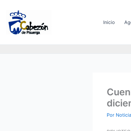
Ir
al
contenido
Inicio
Ag
Cuent
dicie
Por
Notici