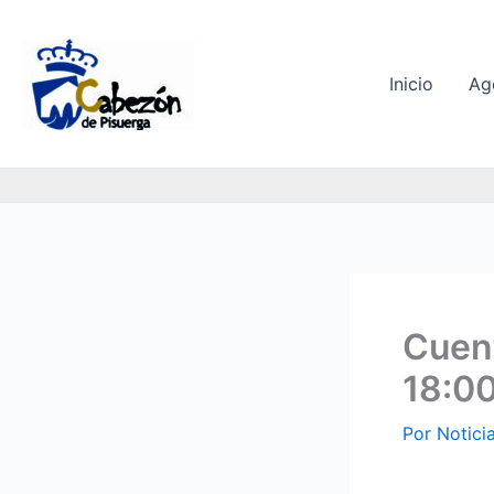
Ir
al
contenido
Inicio
Ag
Cuent
18:00
Por
Notici