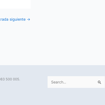
trada siguiente
→
983 500 005.
Buscar
por: