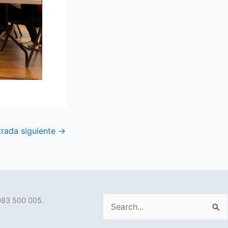
trada siguiente
→
983 500 005.
Buscar
por: