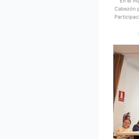
En el ma
Cabezón p
Participac