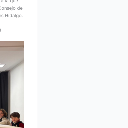
 a la que
Consejo de
es Hidalgo.
!