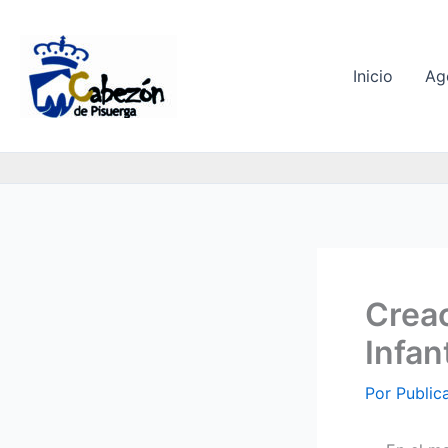
Ir
al
contenido
Inicio
Ag
Creac
Infant
Por
Public