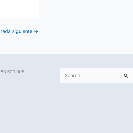
trada siguiente
→
983 500 005.
Buscar
por: