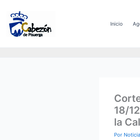
Ir
al
contenido
Inicio
Ag
Corte
18/12
la Ca
Por
Notici