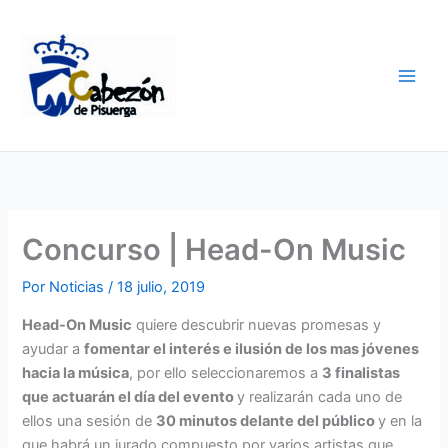
Ir
al
contenido
Concurso | Head-On Music
Por
Noticias
/
18 julio, 2019
Head-On Music
quiere descubrir nuevas promesas y
ayudar a
fomentar el interés e ilusión de los mas jóvenes
hacia la
música
, por ello seleccionaremos a
3 finalistas
que actuarán el día del evento
y realizarán cada uno de
ellos una sesión de
30 minutos delante del público
y en la
que habrá un jurado compuesto por varios artistas que