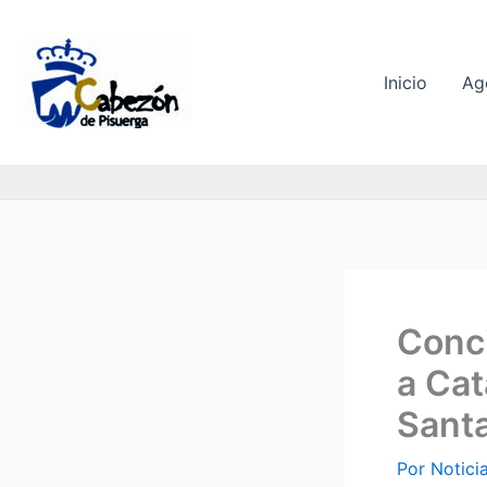
Ir
al
contenido
Inicio
Ag
Conci
a Cat
Santa
Por
Notici