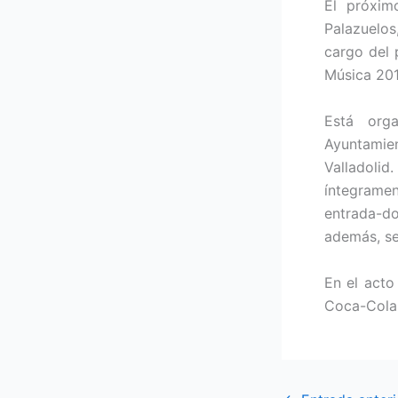
El próxim
Palazuelos,
cargo del 
Música 201
Está org
Ayuntamie
Valladoli
íntegramen
entrada-d
además, se
En el acto
Coca-Cola