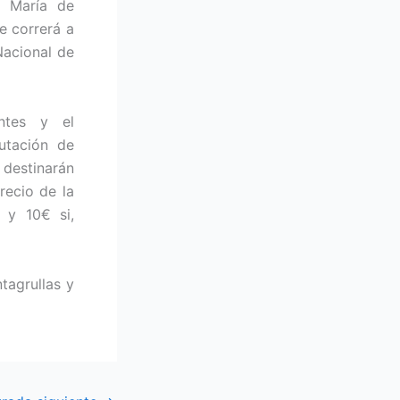
a María de
ue correrá a
Nacional de
ntes y el
utación de
destinarán
recio de la
 y 10€ si,
tagrullas y