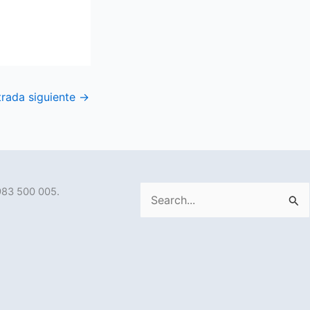
trada siguiente
→
983 500 005.
Buscar
por: