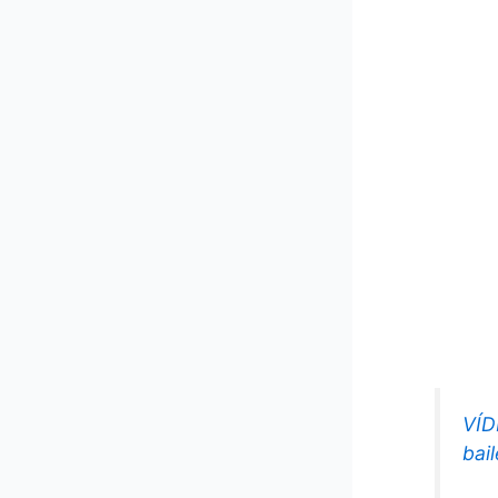
VÍD
bai