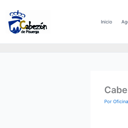
Ir
al
contenido
Inicio
Ag
Cabez
Por
Oficin