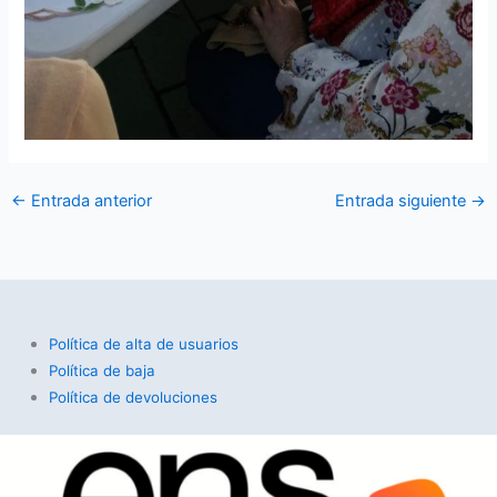
←
Entrada anterior
Entrada siguiente
→
Política de alta de usuarios
Política de baja
Política de devoluciones