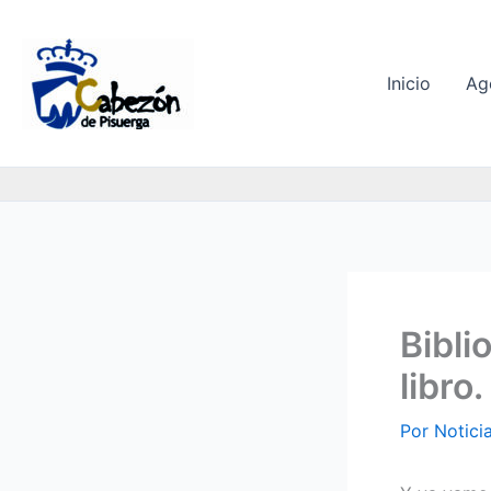
Ir
al
contenido
Inicio
Ag
Bibli
libro.
Por
Notici