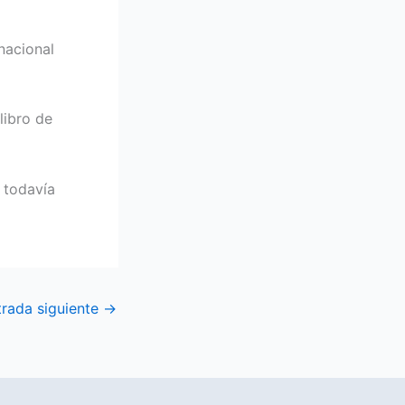
nacional
libro de
 todavía
trada siguiente
→