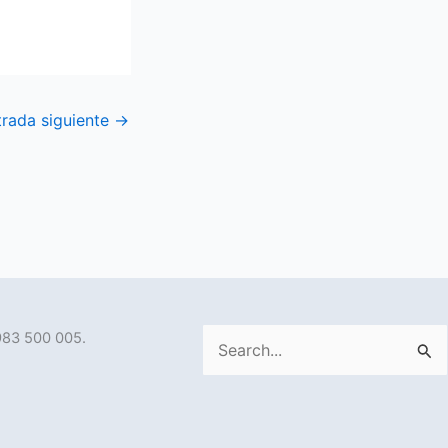
trada siguiente
→
983 500 005.
Buscar
por: