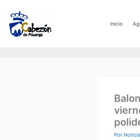
Ir
al
contenido
Inicio
Ag
Balon
viern
polid
Por
Notici