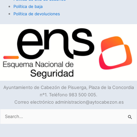
Política de baja
Política de devoluciones
Ayuntamiento de Cabezón de Pisuerga, Plaza de la Concordia
nº1. Teléfono 983 500 005.
Correo electrónico administracion@aytocabezon.es
Buscar
por: