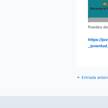
Puedes des
https://j
_juventud
←
Entrada anteri