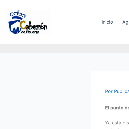
Ir
al
contenido
Inicio
Ag
Por
Public
El punto d
Ya está dis