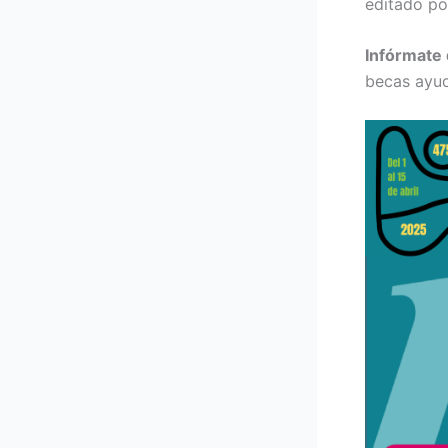
editado po
Infórmate
becas ayud