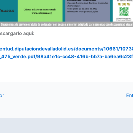
cargarlo aquí:
uventud.diputaciondevalladolid.es/documents/10661/1073
_475_verde.pdf/98a41e1c-cc48-416b-bb7a-ba6ea6c23f
or
En