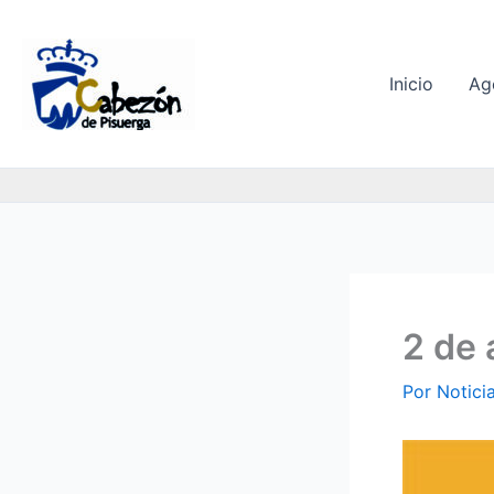
Ir
al
contenido
Inicio
Ag
2 de 
Por
Notici