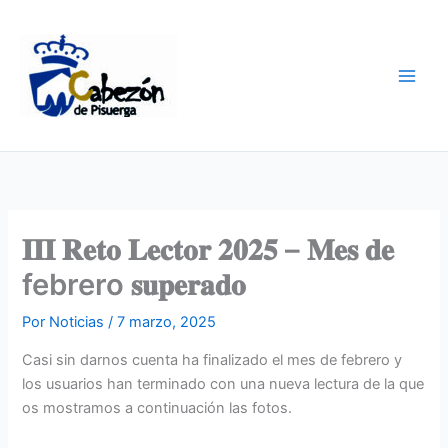
Ir
al
contenido
𝐈𝐈𝐈 𝐑𝐞𝐭𝐨 𝐋𝐞𝐜𝐭𝐨𝐫 𝟐𝟎𝟐𝟓 – 𝐌𝐞𝐬 𝐝𝐞
febrero 𝐬𝐮𝐩𝐞𝐫𝐚𝐝𝐨
Por
Noticias
/
7 marzo, 2025
Casi sin darnos cuenta ha finalizado el mes de febrero y
los usuarios han terminado con una nueva lectura de la que
os mostramos a continuación las fotos.