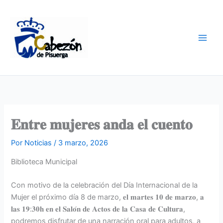
Ir
al
contenido
𝐄𝐧𝐭𝐫𝐞 𝐦𝐮𝐣𝐞𝐫𝐞𝐬 𝐚𝐧𝐝𝐚 𝐞𝐥 𝐜𝐮𝐞𝐧𝐭𝐨
Por
Noticias
/
3 marzo, 2026
Biblioteca Municipal
Con motivo de la celebración del Día Internacional de la
Mujer el próximo día 8 de marzo, 𝐞𝐥 𝐦𝐚𝐫𝐭𝐞𝐬 𝟏𝟎 𝐝𝐞 𝐦𝐚𝐫𝐳𝐨, 𝐚
𝐥𝐚𝐬 𝟏𝟗:𝟑𝟎𝐡 𝐞𝐧 𝐞𝐥 𝐒𝐚𝐥𝐨́𝐧 𝐝𝐞 𝐀𝐜𝐭𝐨𝐬 𝐝𝐞 𝐥𝐚 𝐂𝐚𝐬𝐚 𝐝𝐞 𝐂𝐮𝐥𝐭𝐮𝐫𝐚,
podremos disfrutar de una narración oral para adultos, a