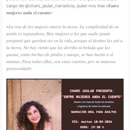
cargo de @charo_jaular_narradora, quien nos trae «𝐄𝐧𝐭𝐫𝐞
𝐦𝐮𝐣𝐞𝐫𝐞𝐬 𝐚𝐧𝐝𝐚 𝐞𝐥 𝐜𝐮𝐞𝐧𝐭𝐨»
«𝐿𝑎 𝑟𝑖𝑠𝑎 𝑑𝑒 𝑙𝑎𝑠 𝑚𝑢𝑗𝑒𝑟𝑒𝑠 𝑚𝑢𝑒𝑣𝑒 𝑙𝑎 𝑡𝑖𝑒𝑟𝑟𝑎. 𝐿𝑎 𝑐𝑜𝑚𝑝𝑙𝑖𝑐𝑖𝑑𝑎𝑑 𝑑𝑒 𝑠𝑢
𝑢𝑛𝑖𝑜́𝑛 𝑒𝑠 𝑟𝑒𝑝𝑎𝑟𝑎𝑑𝑜𝑟𝑎. 𝐻𝑎𝑦 𝑚𝑢𝑗𝑒𝑟𝑒𝑠 𝑎 𝑙𝑎𝑠 𝑞𝑢𝑒 𝑛𝑎𝑑𝑖𝑒 𝑗𝑎𝑚𝑎́𝑠
𝑝𝑟𝑒𝑔𝑢𝑛𝑡𝑜́ 𝑞𝑢𝑒 𝑞𝑢𝑒𝑟𝑖́𝑎𝑛 𝑠𝑒𝑟 𝑒𝑛 𝑙𝑎 𝑣𝑖𝑑𝑎, 𝑝𝑜𝑟𝑞𝑢𝑒 𝑒𝑙 𝑑𝑒𝑠𝑡𝑖𝑛𝑜 𝑙𝑎𝑠 𝑎𝑡𝑜́ 𝑎
𝑙𝑎 𝑡𝑖𝑒𝑟𝑟𝑎. 𝑁𝑜 𝘩𝑎𝑦 𝑣𝑖𝑒𝑛𝑡𝑜 𝑞𝑢𝑒 𝑙𝑎𝑠 𝑑𝑒𝑟𝑟𝑖𝑏𝑒 𝑛𝑖 𝘩𝑒𝑙𝑎𝑑𝑎 𝑞𝑢𝑒 𝑙𝑎𝑠
𝑞𝑢𝑒𝑚𝑒, 𝑒𝑠𝑡𝑎́𝑛 𝘩𝑒𝑐𝘩𝑎𝑠 𝑑𝑒 𝑝𝑖𝑒𝑑𝑟𝑎 𝑦 𝑚𝑢𝑠𝑔𝑜, 𝑠𝑒 𝘩𝑎𝑛 𝘩𝑒𝑐𝘩𝑜 𝑎 𝑠𝑖́
𝑚𝑖𝑠𝑚𝑎𝑠. 𝑃𝑎𝑟𝑎 𝑡𝑜𝑑𝑎𝑠 𝑒𝑙𝑙𝑎𝑠, 𝑠𝑜𝑛 𝑒𝑠𝑡𝑜𝑠 𝑐𝑢𝑒𝑛𝑡𝑜𝑠, 𝑝𝑜𝑟 𝑠𝑢 𝑖𝑛𝑚𝑒𝑛𝑠𝑎
𝑔𝑒𝑛𝑒𝑟𝑜𝑠𝑖𝑑𝑎𝑑».