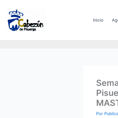
Ir
al
contenido
Inicio
Ag
Sema
Pisue
MAST
Por
Public