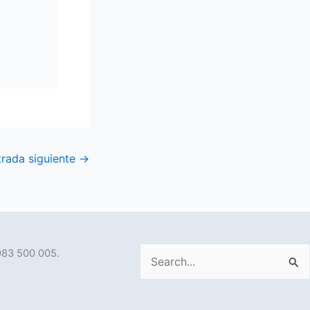
trada siguiente
→
983 500 005.
Buscar
por: