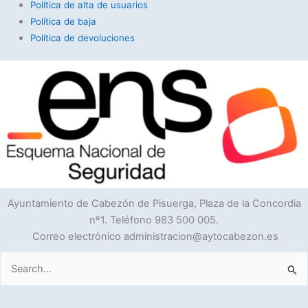
Política de alta de usuarios
Política de baja
Política de devoluciones
Ayuntamiento de Cabezón de Pisuerga, Plaza de la Concordia
nº1. Teléfono 983 500 005.
Correo electrónico administracion@aytocabezon.es
Buscar
por: