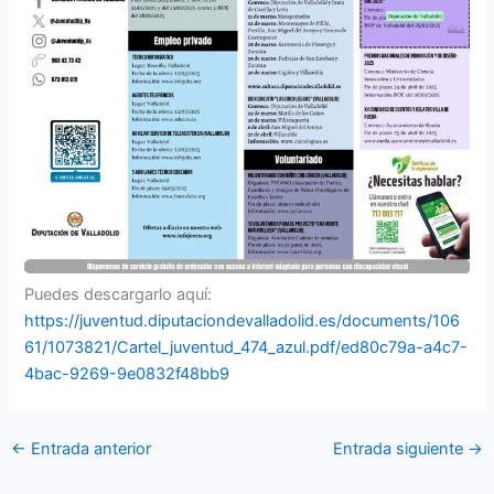
Puedes descargarlo aquí:
https://juventud.diputaciondevalladolid.es/documents/106
61/1073821/Cartel_juventud_474_azul.pdf/ed80c79a-a4c7-
4bac-9269-9e0832f48bb9
←
Entrada anterior
Entrada siguiente
→