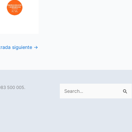
trada siguiente
→
983 500 005.
Buscar
por: