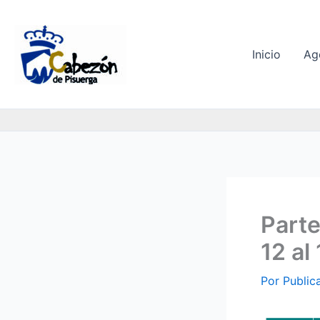
Ir
al
contenido
Inicio
Ag
Parte
12 al
Por
Public