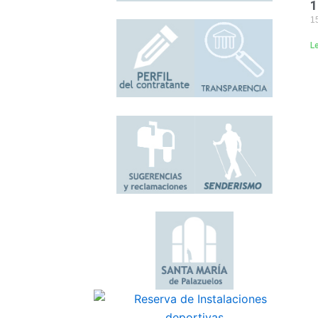
1
15
L