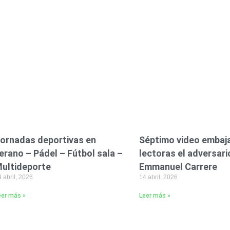
ornadas deportivas en
Séptimo video embaj
erano – Pádel – Fútbol sala –
lectoras el adversari
ultideporte
Emmanuel Carrere
 abril, 2026
14 abril, 2026
eer más »
Leer más »