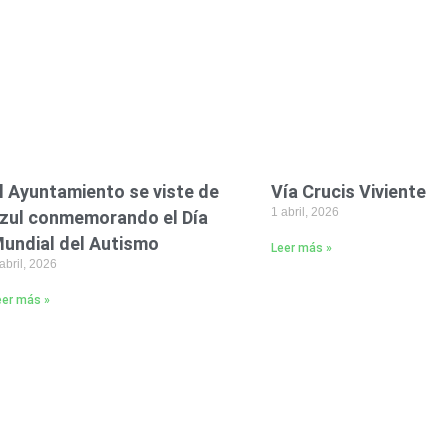
l Ayuntamiento se viste de
Vía Crucis Viviente
1 abril, 2026
zul conmemorando el Día
undial del Autismo
Leer más »
abril, 2026
eer más »