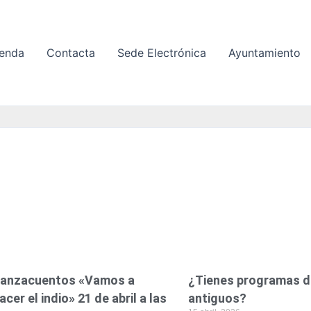
enda
Contacta
Sede Electrónica
Ayuntamiento
P
P
P
P
P
P
á
á
á
á
á
á
g
g
g
g
g
g
i
i
i
i
i
i
n
n
n
n
n
n
a
a
a
a
a
a
anzacuentos «Vamos a
¿Tienes programas d
acer el indio» 21 de abril a las
antiguos?