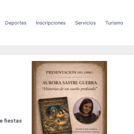
Deportes
Inscripciones
Servicios
Turismo
P
á
g
i
n
a
e fiestas