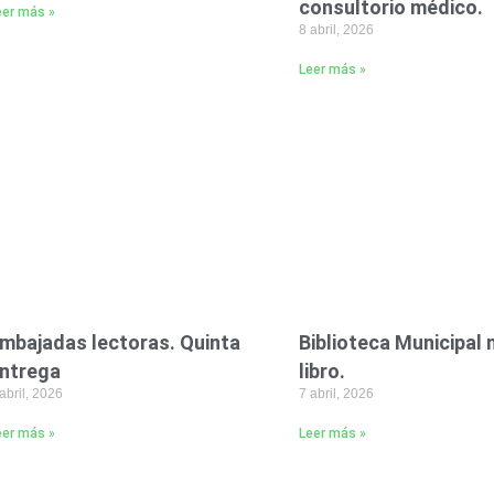
consultorio médico.
eer más »
8 abril, 2026
Leer más »
mbajadas lectoras. Quinta
Biblioteca Municipal 
ntrega
libro.
abril, 2026
7 abril, 2026
eer más »
Leer más »