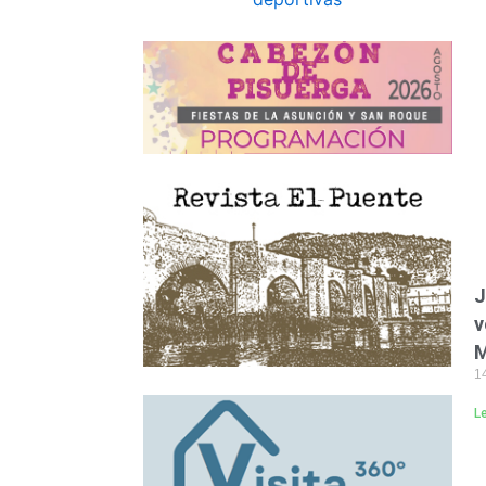
J
v
M
14
L