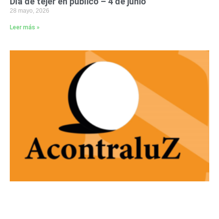
Día de tejer en público – 4 de junio
28 mayo, 2026
Leer más »