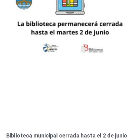
n
n
n
n
n
n
n
a
a
a
a
a
a
a
Biblioteca municipal cerrada hasta el 2 de junio