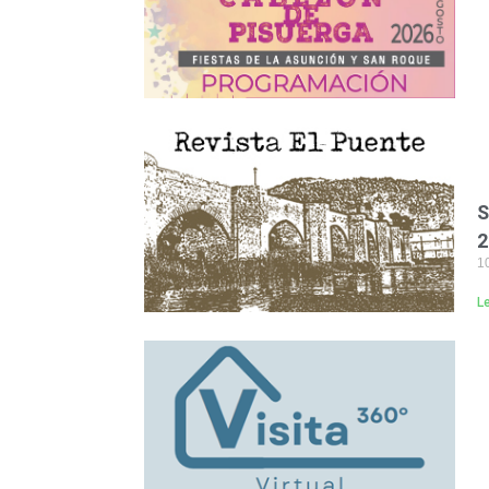
S
2
10
L