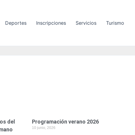
Deportes
Inscripciones
Servicios
Turismo
P
á
g
i
n
a
os del
Programación verano 2026
10 junio, 2026
umano