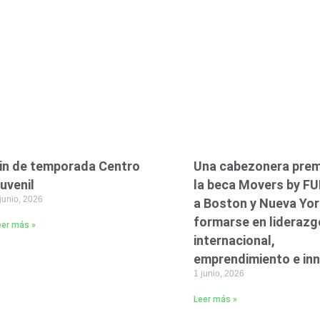
in de temporada Centro
Una cabezonera prem
uvenil
la beca Movers by FUE
junio, 2026
a Boston y Nueva Yor
formarse en liderazg
eer más »
internacional,
emprendimiento e in
1 junio, 2026
Leer más »