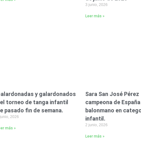
3 junio, 2026
Leer más »
alardonadas y galardonados
Sara San José Pérez
el torneo de tanga infantil
campeona de España
e pasado fin de semana.
balonmano en catego
junio, 2026
infantil.
2 junio, 2026
eer más »
Leer más »