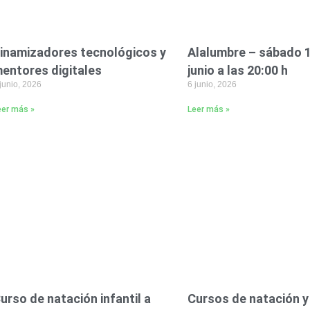
inamizadores tecnológicos y
Alalumbre – sábado 
entores digitales
junio a las 20:00 h
junio, 2026
6 junio, 2026
eer más »
Leer más »
urso de natación infantil a
Cursos de natación y