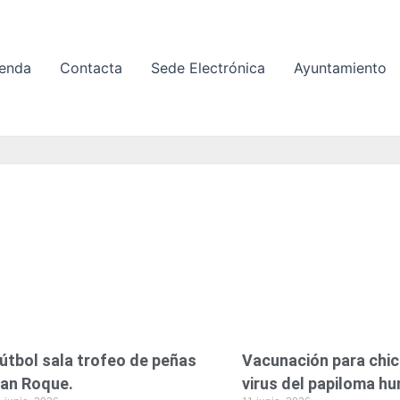
enda
Contacta
Sede Electrónica
Ayuntamiento
P
P
P
P
P
P
á
á
á
á
á
á
g
g
g
g
g
g
i
i
i
i
i
i
n
n
n
n
n
n
a
a
a
a
a
a
útbol sala trofeo de peñas
Vacunación para chic
an Roque.
virus del papiloma h