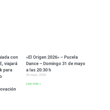
iada con
«El Origen 2026» – Pucela
, viajará
Dance – Domingo 31 de mayo
k para
a las 20:30 h
30 mayo, 2026
o
Leer más »
novación