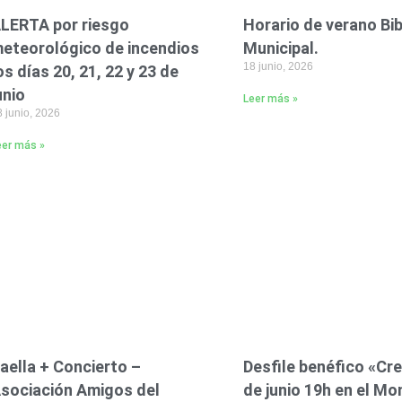
LERTA por riesgo
Horario de verano Bi
eteorológico de incendios
Municipal.
18 junio, 2026
os días 20, 21, 22 y 23 de
unio
Leer más »
 junio, 2026
eer más »
aella + Concierto –
Desfile benéfico «Cre
sociación Amigos del
de junio 19h en el Mo