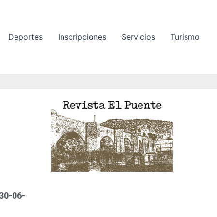
Deportes
Inscripciones
Servicios
Turismo
P
á
g
i
n
a
 30-06-