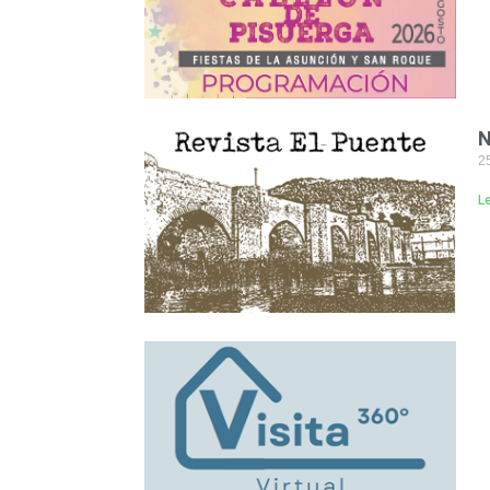
N
25
L