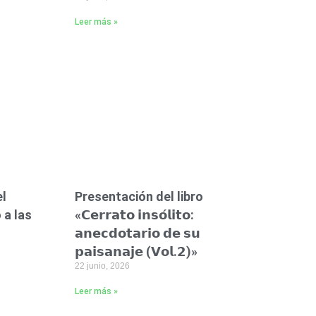
Leer más »
el
Presentación del libro
 a las
«𝗖𝗲𝗿𝗿𝗮𝘁𝗼 𝗶𝗻𝘀𝗼́𝗹𝗶𝘁𝗼:
𝗮𝗻𝗲𝗰𝗱𝗼𝘁𝗮𝗿𝗶𝗼 𝗱𝗲 𝘀𝘂
𝗽𝗮𝗶𝘀𝗮𝗻𝗮𝗷𝗲 (𝗩𝗼𝗹.𝟮)»
22 junio, 2026
Leer más »