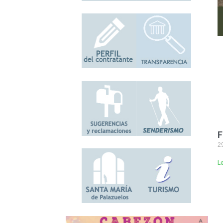
F
29
L