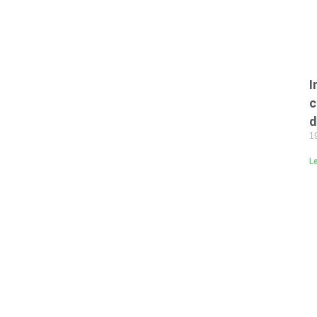
I
c
d
19
L