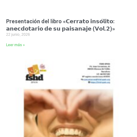
Presentación del libro «𝗖𝗲𝗿𝗿𝗮𝘁𝗼 𝗶𝗻𝘀𝗼́𝗹𝗶𝘁𝗼:
𝗮𝗻𝗲𝗰𝗱𝗼𝘁𝗮𝗿𝗶𝗼 𝗱𝗲 𝘀𝘂 𝗽𝗮𝗶𝘀𝗮𝗻𝗮𝗷𝗲 (𝗩𝗼𝗹.𝟮)»
22 junio, 2026
Leer más »