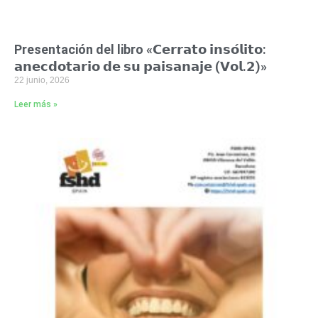
Presentación del libro «𝗖𝗲𝗿𝗿𝗮𝘁𝗼 𝗶𝗻𝘀𝗼́𝗹𝗶𝘁𝗼:
𝗮𝗻𝗲𝗰𝗱𝗼𝘁𝗮𝗿𝗶𝗼 𝗱𝗲 𝘀𝘂 𝗽𝗮𝗶𝘀𝗮𝗻𝗮𝗷𝗲 (𝗩𝗼𝗹.𝟮)»
22 junio, 2026
Leer más »