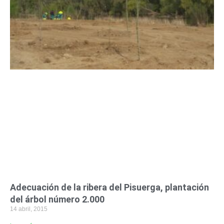
n
n
n
n
n
n
n
a
a
a
a
a
a
a
Adecuación de la ribera del Pisuerga, plantación
del árbol número 2.000
14 abril, 2015