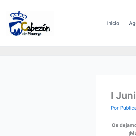
Ir
al
contenido
Inicio
Ag
I Jun
Por
Public
Os dejamo
¡Mu