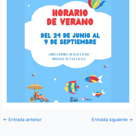
←
Entrada anterior
Entrada siguiente
→