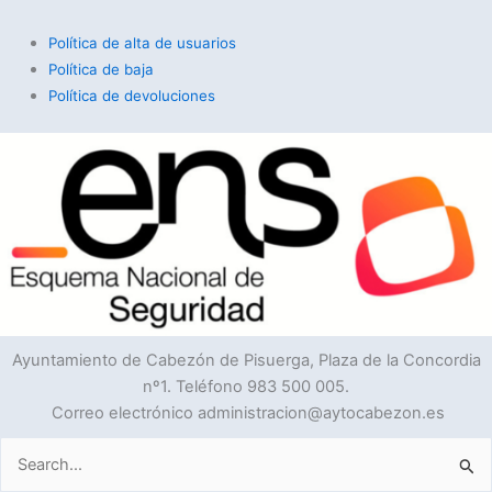
Política de alta de usuarios
Política de baja
Política de devoluciones
Ayuntamiento de Cabezón de Pisuerga, Plaza de la Concordia
nº1. Teléfono 983 500 005.
Correo electrónico administracion@aytocabezon.es
Buscar