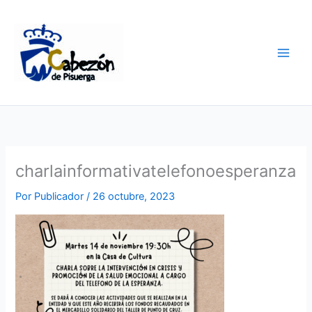
Ir
al
contenido
charlainformativatelefonoesperanza
Por
Publicador
/
26 octubre, 2023