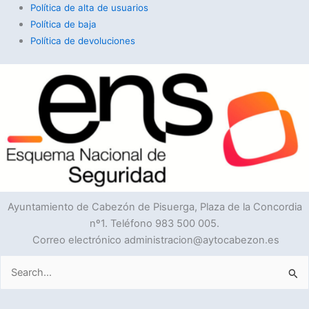
Política de alta de usuarios
Política de baja
Política de devoluciones
Ayuntamiento de Cabezón de Pisuerga, Plaza de la Concordia
nº1. Teléfono 983 500 005.
Correo electrónico administracion@aytocabezon.es
Buscar
por: