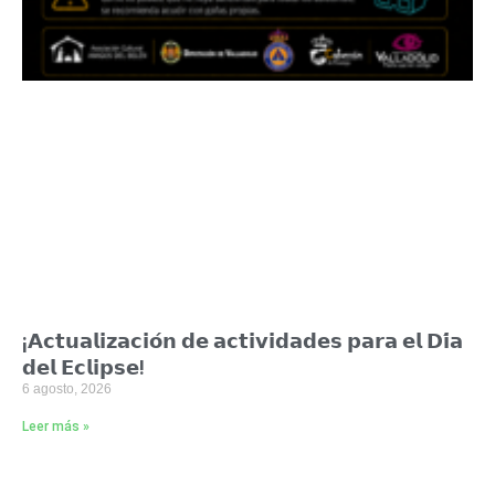
¡𝗔𝗰𝘁𝘂𝗮𝗹𝗶𝘇𝗮𝗰𝗶𝗼́𝗻 𝗱𝗲 𝗮𝗰𝘁𝗶𝘃𝗶𝗱𝗮𝗱𝗲𝘀 𝗽𝗮𝗿𝗮 𝗲𝗹 𝗗𝗶́𝗮
𝗱𝗲𝗹 𝗘𝗰𝗹𝗶𝗽𝘀𝗲!
6 agosto, 2026
Leer más »