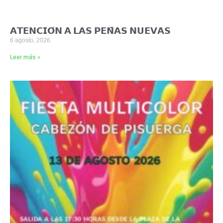
𝗔𝗧𝗘𝗡𝗖𝗜𝗢́𝗡 𝗔 𝗟𝗔𝗦 𝗣𝗘𝗡̃𝗔𝗦 𝗡𝗨𝗘𝗩𝗔𝗦
6 agosto, 2026
Leer más »