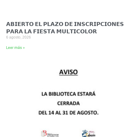
𝗔𝗕𝗜𝗘𝗥𝗧𝗢 𝗘𝗟 𝗣𝗟𝗔𝗭𝗢 𝗗𝗘 𝗜𝗡𝗦𝗖𝗥𝗜𝗣𝗖𝗜𝗢𝗡𝗘𝗦
𝗣𝗔𝗥𝗔 𝗟𝗔 𝗙𝗜𝗘𝗦𝗧𝗔 𝗠𝗨𝗟𝗧𝗜𝗖𝗢𝗟𝗢𝗥
6 agosto, 2026
Leer más »